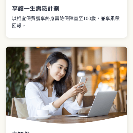
享護一生壽險計劃
以相宜保費獲享終身壽險保障直至100歲，兼享累積
回報。