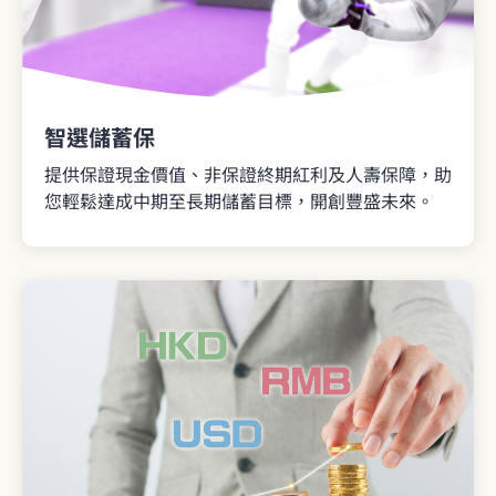
智選儲蓄保
提供保證現金價值、非保證終期紅利及人壽保障，助
您輕鬆達成中期至長期儲蓄目標，開創豐盛未來。