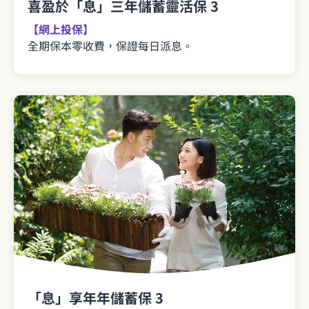
喜盈於「息」三年儲蓄靈活保 3
【網上投保】
全期保本零收費，保證每日派息。
「息」享年年儲蓄保 3