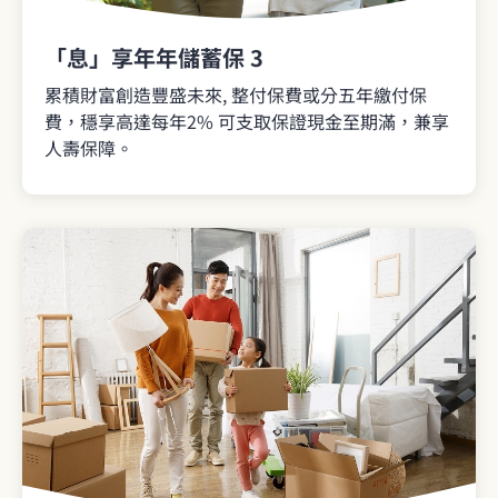
「息」享年年儲蓄保 3
累積財富創造豐盛未來, 整付保費或分五年繳付保
費，穩享高達每年2% 可支取保證現金至期滿，兼享
人壽保障。