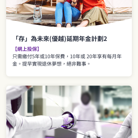
「存」為未來(優越)延期年金計劃2
【網上投保】
只需繳付5年或10年保費，10年或 20年享有每月年
金。提早實現退休夢想，絕非難事。