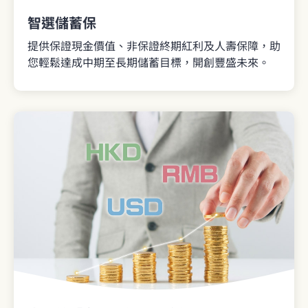
智選儲蓄保
提供保證現金價值、非保證終期紅利及人壽保障，助
您輕鬆達成中期至長期儲蓄目標，開創豐盛未來。