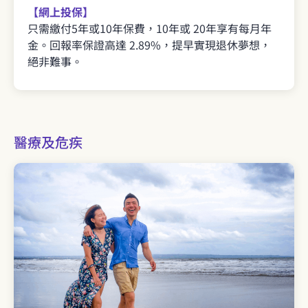
【網上投保】
只需繳付5年或10年保費，10年或 20年享有每月年
金。回報率保證高達 2.89%，提早實現退休夢想，
絕非難事。
醫療及危疾