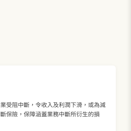
營業受阻中斷，令收入及利潤下滑，或為減
中斷保險，保障涵蓋業務中斷所衍生的損