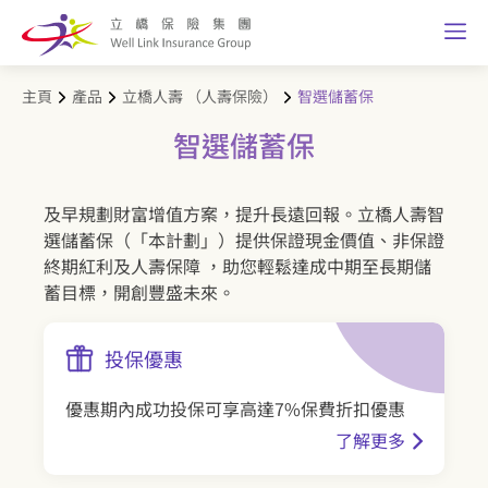
主頁
產品
立橋人壽 （人壽保險）
智選儲蓄保
智選儲蓄保
及早規劃財富增值方案，提升長遠回報。立橋人壽智
選儲蓄保（「本計劃」）提供保證現金價值、非保證
終期紅利及人壽保障 ，助您輕鬆達成中期至長期儲
蓄目標，開創豐盛未來。
投保優惠
優惠期內成功投保可享高達7%保費折扣優惠
了解更多