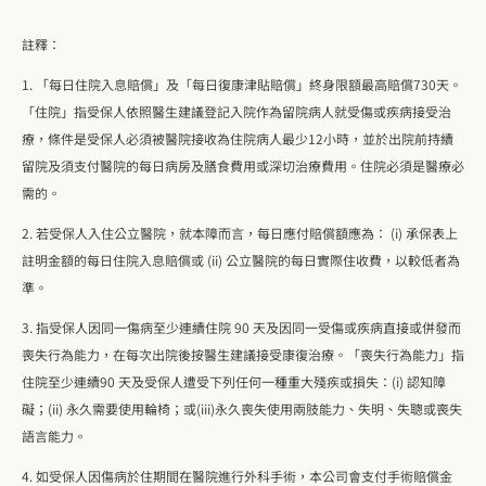
註釋：
1. 「每日住院入息賠償」及「每日復康津貼賠償」終身限額最高賠償730天。
「住院」指受保人依照醫生建議登記入院作為留院病人就受傷或疾病接受治
療，條件是受保人必須被醫院接收為住院病人最少12小時，並於出院前持續
留院及須支付醫院的每日病房及膳食費用或深切治療費用。住院必須是醫療必
需的。
2. 若受保人入住公立醫院，就本障而言，每日應付賠償額應為： (i) 承保表上
註明金額的每日住院入息賠償或 (ii) 公立醫院的每日實際住收費，以較低者為
準。
3. 指受保人因同一傷病至少連續住院 90 天及因同一受傷或疾病直接或併發而
喪失行為能力，在每次出院後按醫生建議接受康復治療。「喪失行為能力」指
住院至少連續90 天及受保人遭受下列任何一種重大殘疾或損失：(i) 認知障
礙；(ii) 永久需要使用輪椅；或(iii)永久喪失使用兩肢能力、失明、失聰或喪失
語言能力。
4. 如受保人因傷病於住期間在醫院進行外科手術，本公司會支付手術賠償金