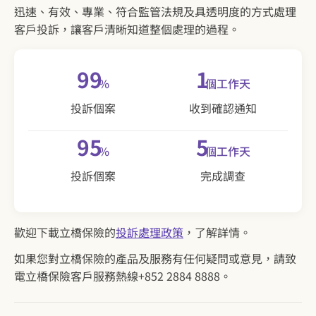
迅速、有效、專業、符合監管法規及具透明度的方式處理
客戶投訴，讓客戶清晰知道整個處理的過程。
99
1
%
個工作天
投訴個案
收到確認通知
95
5
%
個工作天
投訴個案
完成調查
歡迎下載立橋保險的
投訴處理政策
，了解詳情。
如果您對立橋保險的產品及服務有任何疑問或意見，請致
電立橋保險客戶服務熱線+852 2884 8888。