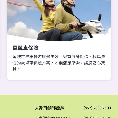
電單車保險
駕駛電單車暢遊感覺美妙，只有度身訂造、極具彈
性的電單車保險方案，才能滿足所需，讓您安心駕
駛。
人壽保險服務熱線：
(852) 2830 7500