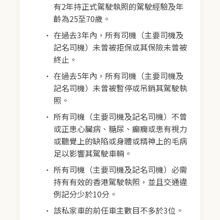
有2年持正式駕駛執照的駕駛經驗及年
齡為25至70歲。
在過去3年內，所有司機（主要司機及
記名司機）未曾被拒保或其保險未曾被
終止。
在過去5年內，所有司機（主要司機及
記名司機）未曾被暫停或吊銷其駕駛執
照。
所有司機（主要司機及記名司機）不曾
或正患心臟病、糖尿、癲癇或患有視力
或聽覺上的缺陷或身體或精神上的毛病
足以影響其駕駛車輛。
所有司機（主要司機及記名司機）必需
持有有效的香港駕駛執照，並且交通違
例記分少於10分。
該私家車的前任車主數目不多於3位。